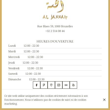
Rue Blaes 59, 1000 Bruxelles
+32 2 514 08 44
HEURES D'OUVERTURE
Lundi
12:00 - 22:30
Mardi
12:00 - 22:30
Mercredi
12:00 - 22:30
Jeudi
12:00 - 22:30
Vendredi
12:00 - 22:30
Samedi
12:00 - 22:30
Dimanche
12:00 - 22:30
Ce site web utilise uniquement des cookies strictement nécessaires à son
© AL JANNAH 2026
fonctionnement. Nous n'utilisons pas de cookies de suivi ni de cookies
Mentions légales
Protection des données
Paramètres des cookies
marketing.
Créé par Centralapp Studio
Connexion